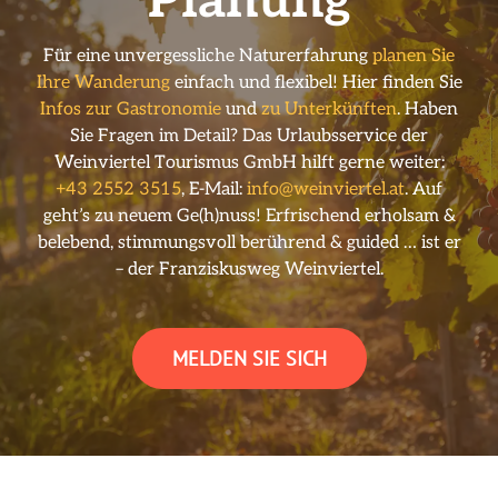
Planung
Für eine unvergessliche Naturerfahrung
planen Sie
Ihre Wanderung
einfach und flexibel! Hier finden Sie
Infos zur Gastronomie
und
zu Unterkünften
. Haben
Sie Fragen im Detail? Das Urlaubsservice der
Weinviertel Tourismus GmbH hilft gerne weiter:
+43 2552 3515
, E-Mail:
info@weinviertel.at
. Auf
geht’s zu neuem Ge(h)nuss! Erfrischend erholsam &
belebend, stimmungsvoll berührend & guided … ist er
– der Franziskusweg Weinviertel.
MELDEN SIE SICH