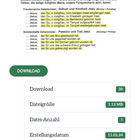
DOWNLOAD
Download
38
Dateigröße
1.12 MB
Datei-Anzahl
1
Erstellungsdatum
11.02.24